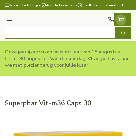
Ga naar de inhoud
Veilige betalingen
Apothekersadvies
Snelle beschikbaarheid
Menu
Zoek
Product, merk, categorie...
Onze jaarlijkse vakantie is dit jaar van 15 augustus
t.e.m. 30 augustus. Vanaf maandag 31 augustus staan
we met plezier terug voor jullie klaar.
Superphar Vit-m36 Caps 30