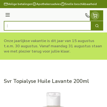
Ga naar de inhoud
Veilige betalingen
Apothekersadvies
Snelle beschikbaarheid
Menu
Zoek
Product, merk, categorie...
Onze jaarlijkse vakantie is dit jaar van 15 augustus
t.e.m. 30 augustus. Vanaf maandag 31 augustus staan
we met plezier terug voor jullie klaar.
Svr Topialyse Huile Lavante 200ml