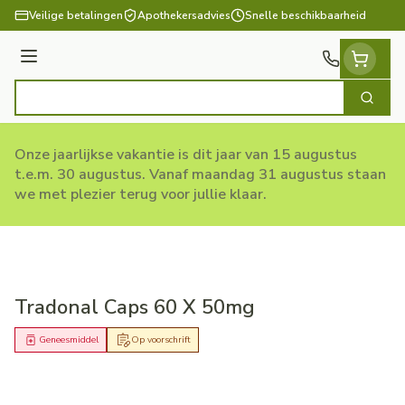
Ga naar de inhoud
Veilige betalingen
Apothekersadvies
Snelle beschikbaarheid
Menu
Zoek
Product, merk, categorie...
Onze jaarlijkse vakantie is dit jaar van 15 augustus
t.e.m. 30 augustus. Vanaf maandag 31 augustus staan
we met plezier terug voor jullie klaar.
Tradonal Caps 60 X 50mg
Geneesmiddel
Op voorschrift