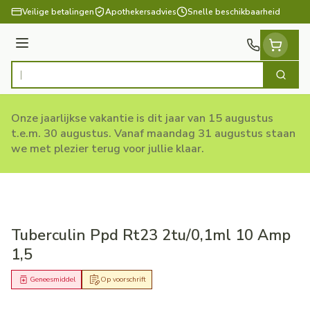
Ga naar de inhoud
Veilige betalingen
Apothekersadvies
Snelle beschikbaarheid
Menu
Zoek
Product, merk, categorie...
Onze jaarlijkse vakantie is dit jaar van 15 augustus
t.e.m. 30 augustus. Vanaf maandag 31 augustus staan
we met plezier terug voor jullie klaar.
Tuberculin Ppd Rt23 2tu/0,1ml 10 Amp
1,5
Geneesmiddel
Op voorschrift