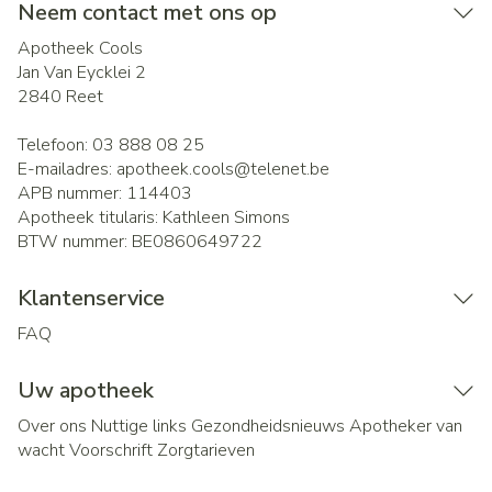
Neem contact met ons op
Apotheek Cools
Jan Van Eycklei 2
2840
Reet
Telefoon:
03 888 08 25
E-mailadres:
apotheek.cools@
telenet.be
APB nummer:
114403
Apotheek titularis:
Kathleen Simons
BTW nummer:
BE0860649722
Klantenservice
FAQ
Uw apotheek
Over ons
Nuttige links
Gezondheidsnieuws
Apotheker van
wacht
Voorschrift
Zorgtarieven