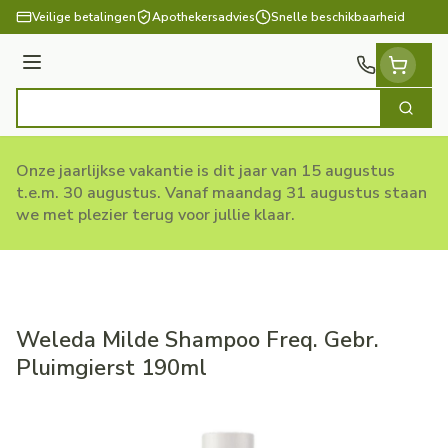
Ga naar de inhoud
Veilige betalingen
Apothekersadvies
Snelle beschikbaarheid
Menu
Zoek
Product, merk, categorie...
Onze jaarlijkse vakantie is dit jaar van 15 augustus
t.e.m. 30 augustus. Vanaf maandag 31 augustus staan
we met plezier terug voor jullie klaar.
Weleda Milde Shampoo Freq. Gebr.
Pluimgierst 190ml