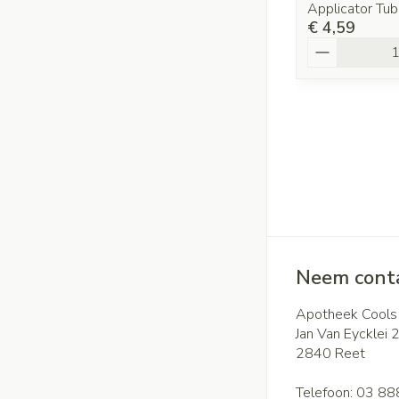
Applicator Tu
€ 4,59
Aantal
Neem conta
Apotheek Cools
Jan Van Eycklei 
2840
Reet
Telefoon:
03 88