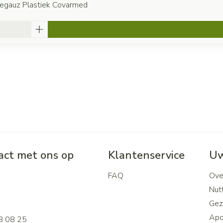
begauz Plastiek Covarmed
ct met ons op
Klantenservice
Uw
FAQ
Ove
2
Nutt
Gez
Apo
8 08 25