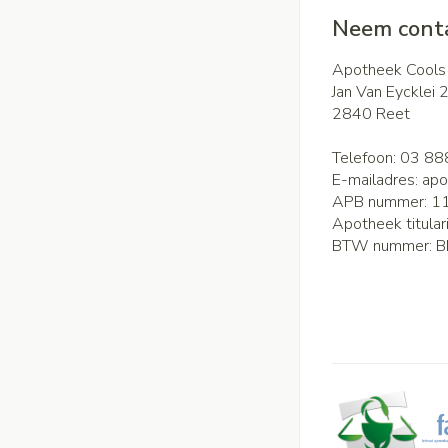
Neem conta
Apotheek Cools
Jan Van Eycklei 
2840
Reet
Telefoon:
03 88
E-mailadres:
apo
APB nummer:
1
Apotheek titular
BTW nummer:
B