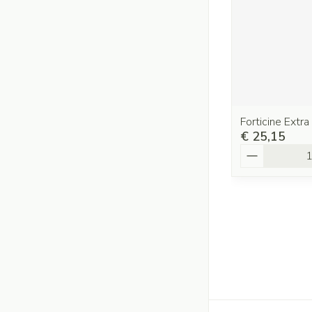
Forticine Extr
€ 25,15
Aantal