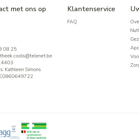
ct met ons op
Klantenservice
Uw
FAQ
Ove
2
Nutt
Gez
Apo
8 08 25
theek.cools@
telenet.be
Voor
14403
Zor
is:
Kathleen Simons
E0860649722