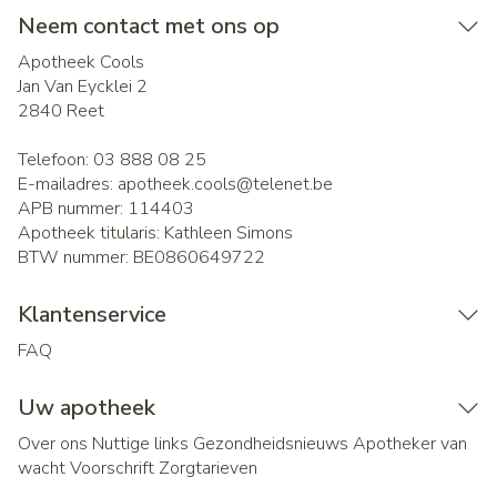
Neem contact met ons op
Apotheek Cools
Jan Van Eycklei 2
2840
Reet
Telefoon:
03 888 08 25
E-mailadres:
apotheek.cools@
telenet.be
APB nummer:
114403
Apotheek titularis:
Kathleen Simons
BTW nummer:
BE0860649722
Klantenservice
FAQ
Uw apotheek
Over ons
Nuttige links
Gezondheidsnieuws
Apotheker van
wacht
Voorschrift
Zorgtarieven