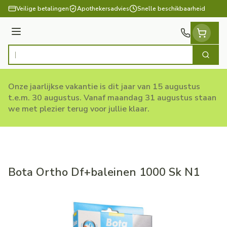
Ga naar de inhoud
Veilige betalingen
Apothekersadvies
Snelle beschikbaarheid
Menu
Zoek
Product, merk, categorie...
Onze jaarlijkse vakantie is dit jaar van 15 augustus
t.e.m. 30 augustus. Vanaf maandag 31 augustus staan
we met plezier terug voor jullie klaar.
Bota Ortho Df+baleinen 1000 Sk N1