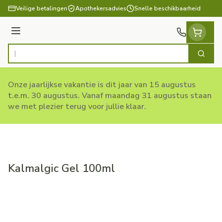
Ga naar de inhoud
Veilige betalingen
Apothekersadvies
Snelle beschikbaarheid
Menu
Zoek
Product, merk, categorie...
Onze jaarlijkse vakantie is dit jaar van 15 augustus
t.e.m. 30 augustus. Vanaf maandag 31 augustus staan
we met plezier terug voor jullie klaar.
Kalmalgic Gel 100ml