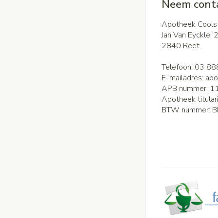
Neem conta
Apotheek Cools
Jan Van Eycklei 
2840
Reet
Telefoon:
03 88
E-mailadres:
apo
APB nummer:
1
Apotheek titular
BTW nummer:
B