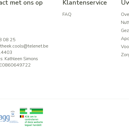
ct met ons op
Klantenservice
Uw
FAQ
Ove
2
Nutt
Gez
Apo
8 08 25
theek.cools@
telenet.be
Voor
14403
Zor
is:
Kathleen Simons
E0860649722