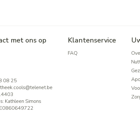
ct met ons op
Klantenservice
Uw
FAQ
Ove
2
Nutt
Gez
Apo
8 08 25
theek.cools@
telenet.be
Voor
14403
Zor
is:
Kathleen Simons
E0860649722