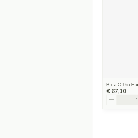
Bota Ortho H
€ 67,10
Aantal