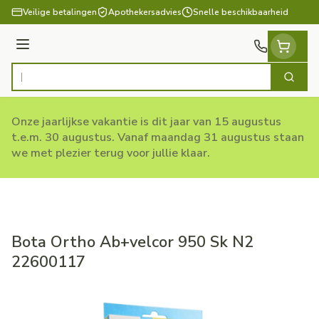
Ga naar de inhoud
Veilige betalingen
Apothekersadvies
Snelle beschikbaarheid
Menu
Zoek
Product, merk, categorie...
Onze jaarlijkse vakantie is dit jaar van 15 augustus
t.e.m. 30 augustus. Vanaf maandag 31 augustus staan
we met plezier terug voor jullie klaar.
Bota Ortho Ab+velcor 950 Sk N2
22600117