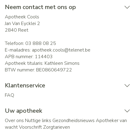
Neem contact met ons op
Apotheek Cools
Jan Van Eycklei 2
2840
Reet
Telefoon:
03 888 08 25
E-mailadres:
apotheek.cools@
telenet.be
APB nummer:
114403
Apotheek titularis:
Kathleen Simons
BTW nummer:
BE0860649722
Klantenservice
FAQ
Uw apotheek
Over ons
Nuttige links
Gezondheidsnieuws
Apotheker van
wacht
Voorschrift
Zorgtarieven