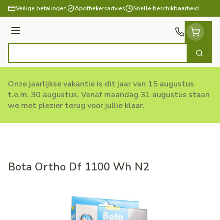
Ga naar de inhoud
Veilige betalingen
Apothekersadvies
Snelle beschikbaarheid
Menu
Zoek
Product, merk, categorie...
Onze jaarlijkse vakantie is dit jaar van 15 augustus
t.e.m. 30 augustus. Vanaf maandag 31 augustus staan
we met plezier terug voor jullie klaar.
Bota Ortho Df 1100 Wh N2