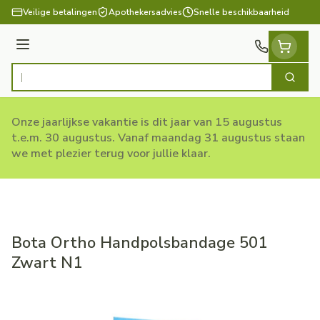
Ga naar de inhoud
Veilige betalingen
Apothekersadvies
Snelle beschikbaarheid
Menu
Zoek
Product, merk, categorie...
Onze jaarlijkse vakantie is dit jaar van 15 augustus
t.e.m. 30 augustus. Vanaf maandag 31 augustus staan
we met plezier terug voor jullie klaar.
Bota Ortho Handpolsbandage 501
Zwart N1