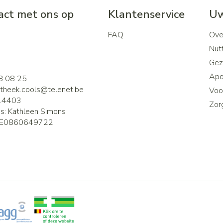
ct met ons op
Klantenservice
Uw
FAQ
Ove
2
Nutt
Gez
Apo
8 08 25
theek.cools@
telenet.be
Voor
14403
Zor
is:
Kathleen Simons
E0860649722