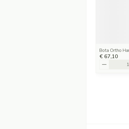
Bota Ortho H
€ 67,10
Aantal