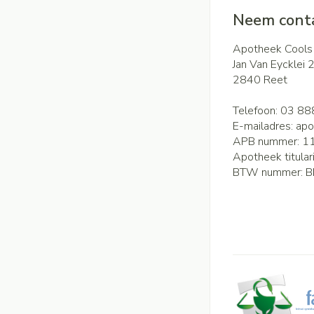
Neem conta
Apotheek Cools
Jan Van Eycklei 
2840
Reet
Telefoon:
03 88
E-mailadres:
apo
APB nummer:
1
Apotheek titular
BTW nummer:
B