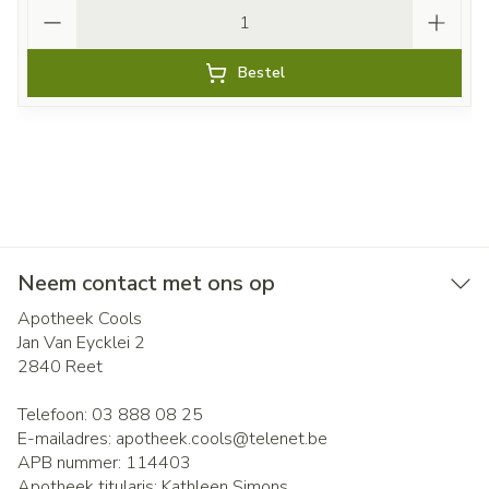
Aantal
Bestel
Neem contact met ons op
Apotheek Cools
Jan Van Eycklei 2
2840
Reet
Telefoon:
03 888 08 25
E-mailadres:
apotheek.cools@
telenet.be
APB nummer:
114403
Apotheek titularis:
Kathleen Simons