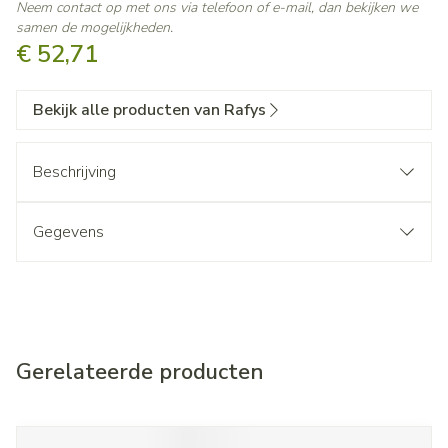
Neem contact op met ons via telefoon of e-mail, dan bekijken we
samen de mogelijkheden.
€ 52,71
Bekijk alle producten van Rafys
Beschrijving
Gegevens
Gerelateerde producten
Navigeren door de elementen van de carrousel is mogelijk met d
Druk om carrousel over te slaan
Druk op om naar carrouselnavigatie te gaan