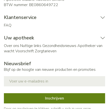
BTW nummer:
BE0860649722
Klantenservice
FAQ
Uw apotheek
Over ons
Nuttige links
Gezondheidsnieuws
Apotheker van
wacht
Voorschrift
Zorgtarieven
Nieuwsbrief
Blijf op de hoogte van nieuwe producten en promoties
E-mail adres
Inschrijven
Door op inschrijven te klikken, schrijft u zich in voor onze