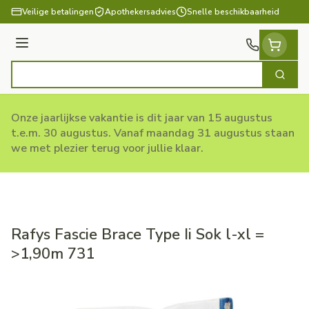
Ga naar de inhoud
Veilige betalingen
Apothekersadvies
Snelle beschikbaarheid
Menu
Zoek
Product, merk, categorie...
Onze jaarlijkse vakantie is dit jaar van 15 augustus
t.e.m. 30 augustus. Vanaf maandag 31 augustus staan
we met plezier terug voor jullie klaar.
Rafys Fascie Brace Type Ii Sok l-xl =
>1,90m 731