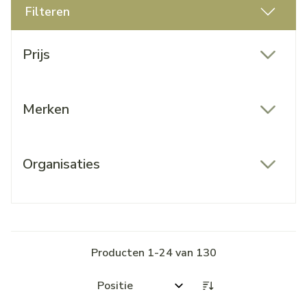
Filteren
Doorgaan naar productlijst
Prijs
filter
Merken
filter
Organisaties
filter
Producten
1
-
24
van
130
Sorteer op: