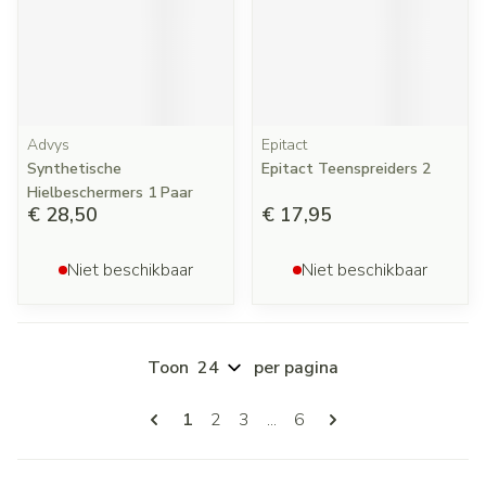
Advys
Epitact
Synthetische
Epitact Teenspreiders 2
Hielbeschermers 1 Paar
€ 28,50
€ 17,95
Niet beschikbaar
Niet beschikbaar
Toon
per pagina
Pagina's
U lees momenteel pagina
Pagina
Pagina
Pagina
1
2
3
...
6