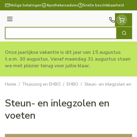
Ga naar de inhoud
Veilige betalingen
Apothekersadvies
Snelle beschikbaarheid
Menu
Zoek
Product, merk, categorie...
Onze jaarlijkse vakantie is dit jaar van 15 augustus
t.e.m. 30 augustus. Vanaf maandag 31 augustus staan
we met plezier terug voor jullie klaar.
Home
/
Thuiszorg en EHBO
/
EHBO
/
Steun- en inlegzolen en v
Steun- en inlegzolen en
voeten