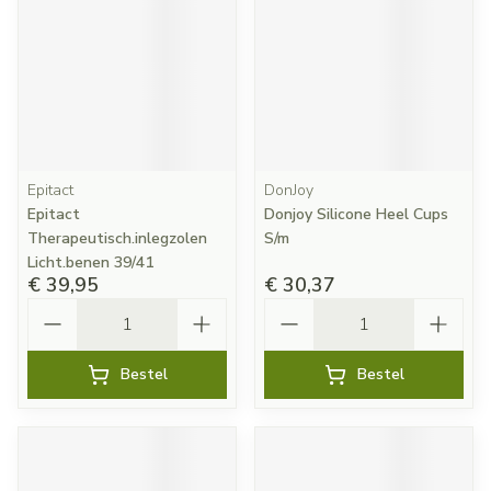
Epitact
DonJoy
Epitact
Donjoy Silicone Heel Cups
Therapeutisch.inlegzolen
S/m
Licht.benen 39/41
€ 39,95
€ 30,37
Aantal
Aantal
Bestel
Bestel