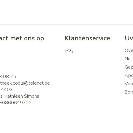
ct met ons op
Klantenservice
Uw
FAQ
Ove
2
Nutt
Gez
Apo
8 08 25
theek.cools@
telenet.be
Voor
14403
Zor
is:
Kathleen Simons
E0860649722