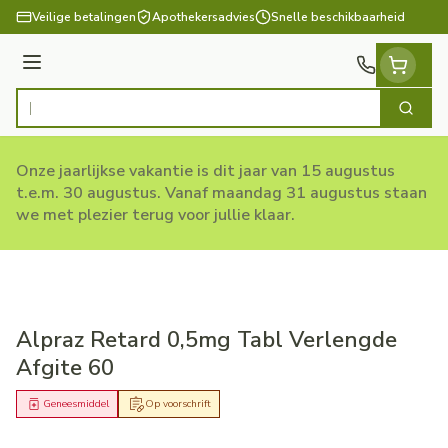
Ga naar de inhoud
Veilige betalingen
Apothekersadvies
Snelle beschikbaarheid
Menu
Zoek
Product, merk, categorie...
Onze jaarlijkse vakantie is dit jaar van 15 augustus
t.e.m. 30 augustus. Vanaf maandag 31 augustus staan
we met plezier terug voor jullie klaar.
Alpraz Retard 0,5mg Tabl Verlengde
Afgite 60
Geneesmiddel
Op voorschrift