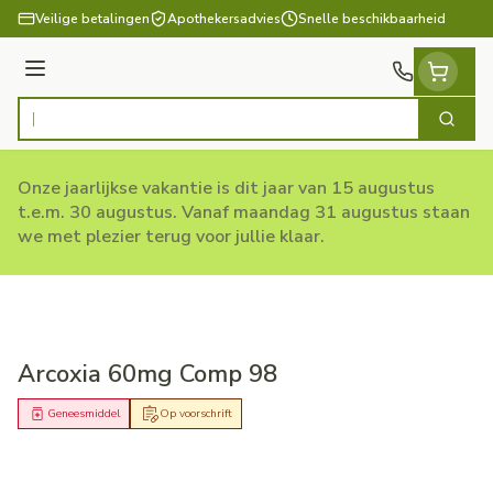
Ga naar de inhoud
Veilige betalingen
Apothekersadvies
Snelle beschikbaarheid
Menu
Zoek
Product, merk, categorie...
Onze jaarlijkse vakantie is dit jaar van 15 augustus
t.e.m. 30 augustus. Vanaf maandag 31 augustus staan
we met plezier terug voor jullie klaar.
Arcoxia 60mg Comp 98
Geneesmiddel
Op voorschrift