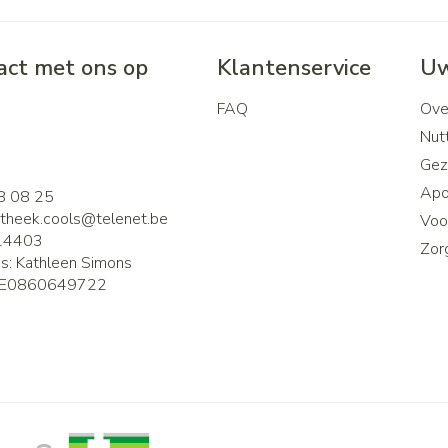
ct met ons op
Klantenservice
Uw
FAQ
Ove
2
Nutt
Gez
Apo
8 08 25
theek.cools@
telenet.be
Voor
14403
Zor
is:
Kathleen Simons
E0860649722