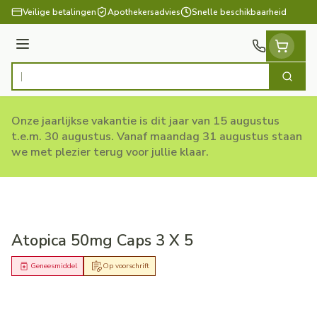
Ga naar de inhoud
Veilige betalingen
Apothekersadvies
Snelle beschikbaarheid
Menu
Zoek
Product, merk, categorie...
Onze jaarlijkse vakantie is dit jaar van 15 augustus
t.e.m. 30 augustus. Vanaf maandag 31 augustus staan
we met plezier terug voor jullie klaar.
Atopica 50mg Caps 3 X 5
Geneesmiddel
Op voorschrift