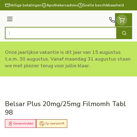
Ga naar de inhoud
Veilige betalingen
Apothekersadvies
Snelle beschikbaarheid
Menu
Zoek
Product, merk, categorie...
Onze jaarlijkse vakantie is dit jaar van 15 augustus
t.e.m. 30 augustus. Vanaf maandag 31 augustus staan
we met plezier terug voor jullie klaar.
Belsar Plus 20mg/25mg Filmomh Tabl
98
Geneesmiddel
Op voorschrift