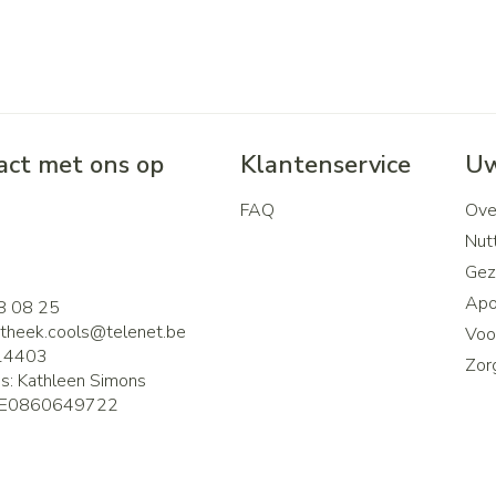
ct met ons op
Klantenservice
Uw
FAQ
Ove
2
Nutt
Gez
Apo
8 08 25
theek.cools@
telenet.be
Voor
14403
Zor
is:
Kathleen Simons
E0860649722