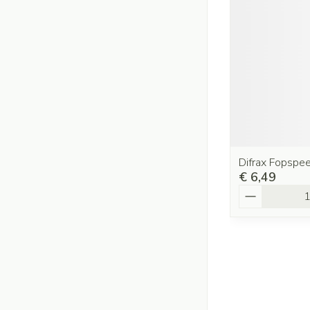
Difrax Fopspe
€ 6,49
Aantal