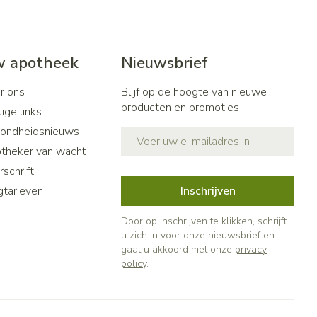
 apotheek
Nieuwsbrief
r ons
Blijf op de hoogte van nieuwe
producten en promoties
ige links
ondheidsnieuws
E-mail adres
theker van wacht
schrift
gtarieven
Inschrijven
Door op inschrijven te klikken, schrijft
u zich in voor onze nieuwsbrief en
gaat u akkoord met onze
privacy
policy
.