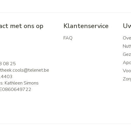
ct met ons op
Klantenservice
Uw
FAQ
Ove
2
Nutt
Gez
Apo
8 08 25
theek.cools@
telenet.be
Voor
14403
Zor
is:
Kathleen Simons
E0860649722