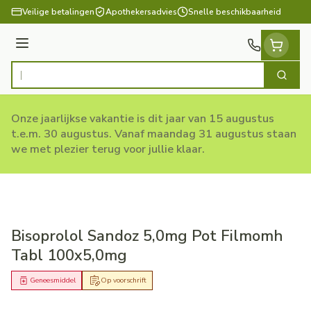
Ga naar de inhoud
Veilige betalingen
Apothekersadvies
Snelle beschikbaarheid
Menu
Zoek
Product, merk, categorie...
Onze jaarlijkse vakantie is dit jaar van 15 augustus
t.e.m. 30 augustus. Vanaf maandag 31 augustus staan
we met plezier terug voor jullie klaar.
Bisoprolol Sandoz 5,0mg Pot Filmomh
Tabl 100x5,0mg
Geneesmiddel
Op voorschrift