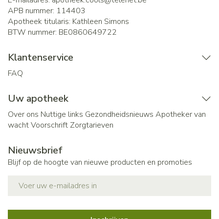
E-mailadres:
apotheek.cools@
telenet.be
APB nummer:
114403
Apotheek titularis:
Kathleen Simons
BTW nummer:
BE0860649722
Klantenservice
FAQ
Uw apotheek
Over ons
Nuttige links
Gezondheidsnieuws
Apotheker van
wacht
Voorschrift
Zorgtarieven
Nieuwsbrief
Blijf op de hoogte van nieuwe producten en promoties
E-mail adres