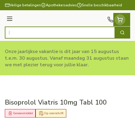
Ga naar de inhoud
Veilige betalingen
Apothekersadvies
Snelle beschikbaarheid
Menu
Zoek
Product, merk, categorie...
Onze jaarlijkse vakantie is dit jaar van 15 augustus
t.e.m. 30 augustus. Vanaf maandag 31 augustus staan
we met plezier terug voor jullie klaar.
Bisoprolol Viatris 10mg Tabl 100
Geneesmiddel
Op voorschrift