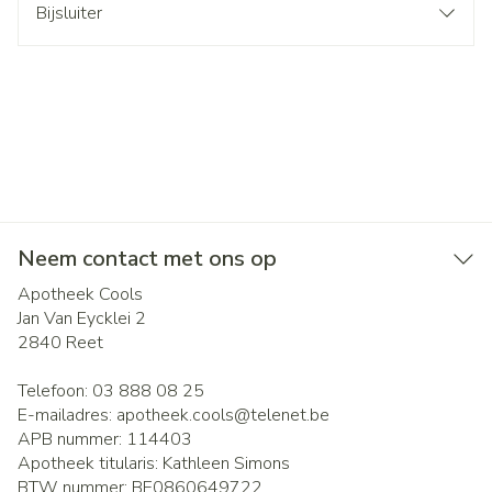
Bijsluiter
Neem contact met ons op
Apotheek Cools
Jan Van Eycklei 2
2840
Reet
Telefoon:
03 888 08 25
E-mailadres:
apotheek.cools@
telenet.be
APB nummer:
114403
Apotheek titularis:
Kathleen Simons
BTW nummer:
BE0860649722