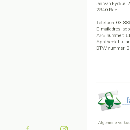
Jan Van Eycklei 
2840
Reet
Telefoon:
03 88
E-mailadres:
apo
APB nummer:
1
Apotheek titular
BTW nummer:
B
Algemene verko