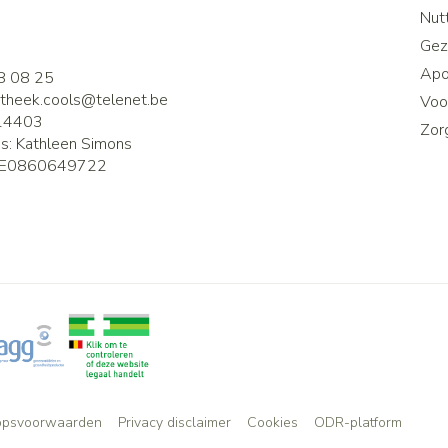
2
Nutt
Gez
Apo
8 08 25
theek.cools@
telenet.be
Voor
14403
Zor
is:
Kathleen Simons
E0860649722
opsvoorwaarden
Privacy disclaimer
Cookies
ODR-platform