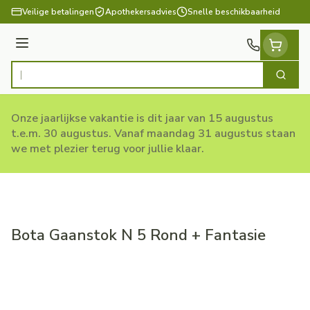
Ga naar de inhoud
Veilige betalingen
Apothekersadvies
Snelle beschikbaarheid
Menu
Zoek
Product, merk, categorie...
Onze jaarlijkse vakantie is dit jaar van 15 augustus
t.e.m. 30 augustus. Vanaf maandag 31 augustus staan
we met plezier terug voor jullie klaar.
Bota Gaanstok N 5 Rond + Fantasie