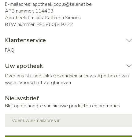
E-mailadres:
apotheek.cools@
telenet.be
APB nummer:
114403
Apotheek titularis:
Kathleen Simons
BTW nummer:
BE0860649722
Klantenservice
FAQ
Uw apotheek
Over ons
Nuttige links
Gezondheidsnieuws
Apotheker van
wacht
Voorschrift
Zorgtarieven
Nieuwsbrief
Blijf op de hoogte van nieuwe producten en promoties
E-mail adres