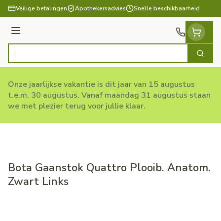
Ga naar de inhoud
Veilige betalingen
Apothekersadvies
Snelle beschikbaarheid
Menu
Zoek
Product, merk, categorie...
Onze jaarlijkse vakantie is dit jaar van 15 augustus
t.e.m. 30 augustus. Vanaf maandag 31 augustus staan
we met plezier terug voor jullie klaar.
Bota Gaanstok Quattro Plooib. Anatom.
Zwart Links