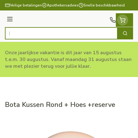
Ga naar de inhoud
Veilige betalingen
Apothekersadvies
Snelle beschikbaarheid
Menu
Zoek
Product, merk, categorie...
Onze jaarlijkse vakantie is dit jaar van 15 augustus
t.e.m. 30 augustus. Vanaf maandag 31 augustus staan
we met plezier terug voor jullie klaar.
Bota Kussen Rond + Hoes +reserve