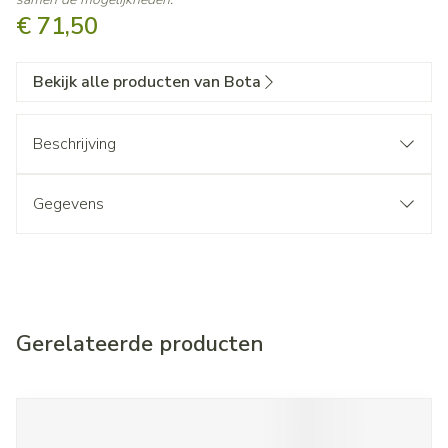
€ 71,50
Bekijk alle producten van Bota
Beschrijving
Gegevens
Gerelateerde producten
Navigeren door de elementen van de carrousel is mogelijk met d
Druk om carrousel over te slaan
Druk op om naar carrouselnavigatie te gaan