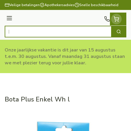
Ga naar de inhoud
Veilige betalingen
Apothekersadvies
Snelle beschikbaarheid
Menu
Zoek
Product, merk, categorie...
Onze jaarlijkse vakantie is dit jaar van 15 augustus
t.e.m. 30 augustus. Vanaf maandag 31 augustus staan
we met plezier terug voor jullie klaar.
Bota Plus Enkel Wh l