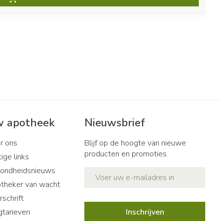
 apotheek
Nieuwsbrief
r ons
Blijf op de hoogte van nieuwe
producten en promoties
ige links
ondheidsnieuws
E-mail adres
theker van wacht
schrift
gtarieven
Inschrijven