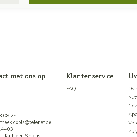
ct met ons op
Klantenservice
Uw
FAQ
Ove
2
Nutt
Gez
Apo
8 08 25
theek.cools@
telenet.be
Voor
14403
Zor
is:
Kathleen Simons