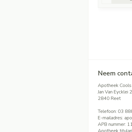
Neem conta
Apotheek Cools
Jan Van Eycklei 
2840
Reet
Telefoon:
03 88
E-mailadres:
apo
APB nummer:
1
Apotheek titular