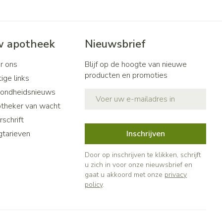
 apotheek
Nieuwsbrief
r ons
Blijf op de hoogte van nieuwe
producten en promoties
ige links
ondheidsnieuws
E-mail adres
theker van wacht
schrift
gtarieven
Inschrijven
Door op inschrijven te klikken, schrijft
u zich in voor onze nieuwsbrief en
gaat u akkoord met onze
privacy
policy
.