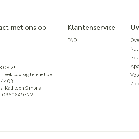
ct met ons op
Klantenservice
Uw
FAQ
Ove
2
Nutt
Gez
Apo
8 08 25
theek.cools@
telenet.be
Voor
14403
Zor
is:
Kathleen Simons
E0860649722