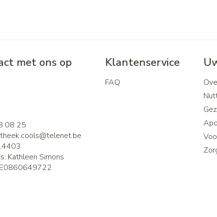
ct met ons op
Klantenservice
Uw
FAQ
Ove
2
Nutt
Gez
Apo
8 08 25
theek.cools@
telenet.be
Voor
14403
Zor
is:
Kathleen Simons
E0860649722