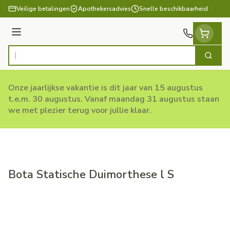
Ga naar de inhoud
Veilige betalingen
Apothekersadvies
Snelle beschikbaarheid
Menu
Zoek
Product, merk, categorie...
Onze jaarlijkse vakantie is dit jaar van 15 augustus
t.e.m. 30 augustus. Vanaf maandag 31 augustus staan
we met plezier terug voor jullie klaar.
Bota Statische Duimorthese l S