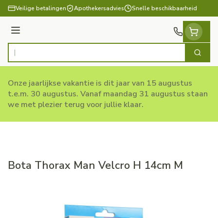
Ga naar de inhoud
Veilige betalingen
Apothekersadvies
Snelle beschikbaarheid
Menu
Zoek
Product, merk, categorie...
Onze jaarlijkse vakantie is dit jaar van 15 augustus
t.e.m. 30 augustus. Vanaf maandag 31 augustus staan
we met plezier terug voor jullie klaar.
Bota Thorax Man Velcro H 14cm M