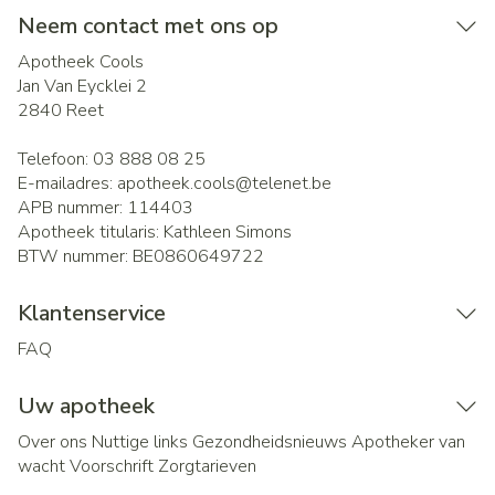
Neem contact met ons op
Apotheek Cools
Jan Van Eycklei 2
2840
Reet
Telefoon:
03 888 08 25
E-mailadres:
apotheek.cools@
telenet.be
APB nummer:
114403
Apotheek titularis:
Kathleen Simons
BTW nummer:
BE0860649722
Klantenservice
FAQ
Uw apotheek
Over ons
Nuttige links
Gezondheidsnieuws
Apotheker van
wacht
Voorschrift
Zorgtarieven