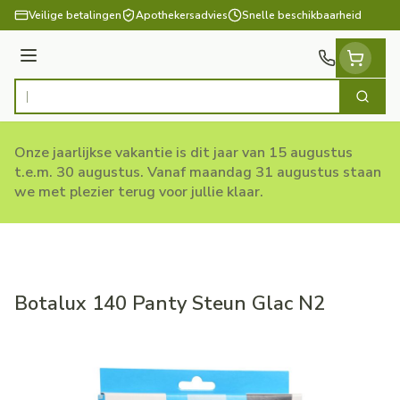
Ga naar de inhoud
Veilige betalingen
Apothekersadvies
Snelle beschikbaarheid
Menu
Zoek
Product, merk, categorie...
Onze jaarlijkse vakantie is dit jaar van 15 augustus
t.e.m. 30 augustus. Vanaf maandag 31 augustus staan
we met plezier terug voor jullie klaar.
Botalux 140 Panty Steun Glac N2