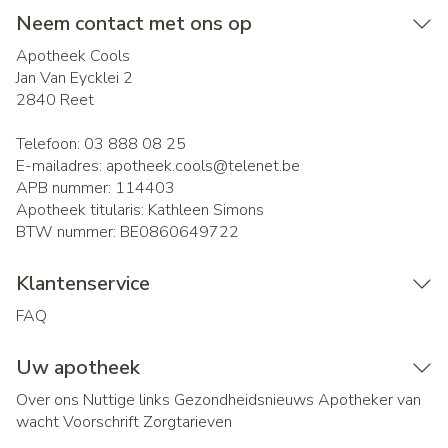
Neem contact met ons op
Apotheek Cools
Jan Van Eycklei 2
2840
Reet
Telefoon:
03 888 08 25
E-mailadres:
apotheek.cools@
telenet.be
APB nummer:
114403
Apotheek titularis:
Kathleen Simons
BTW nummer:
BE0860649722
Klantenservice
FAQ
Uw apotheek
Over ons
Nuttige links
Gezondheidsnieuws
Apotheker van
wacht
Voorschrift
Zorgtarieven