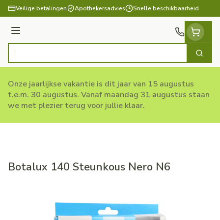
Ga naar de inhoud
Veilige betalingen
Apothekersadvies
Snelle beschikbaarheid
Menu
Zoek
Product, merk, categorie...
Onze jaarlijkse vakantie is dit jaar van 15 augustus
t.e.m. 30 augustus. Vanaf maandag 31 augustus staan
we met plezier terug voor jullie klaar.
Botalux 140 Steunkous Nero N6