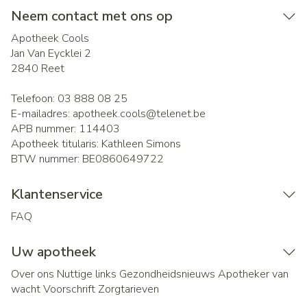
Neem contact met ons op
Apotheek Cools
Jan Van Eycklei 2
2840
Reet
Telefoon:
03 888 08 25
E-mailadres:
apotheek.cools@
telenet.be
APB nummer:
114403
Apotheek titularis:
Kathleen Simons
BTW nummer:
BE0860649722
Klantenservice
FAQ
Uw apotheek
Over ons
Nuttige links
Gezondheidsnieuws
Apotheker van
wacht
Voorschrift
Zorgtarieven