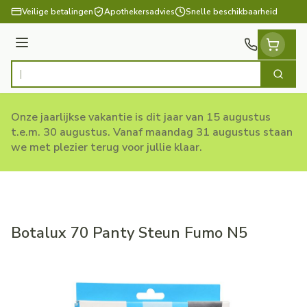
Ga naar de inhoud
Veilige betalingen
Apothekersadvies
Snelle beschikbaarheid
Menu
Zoek
Product, merk, categorie...
Onze jaarlijkse vakantie is dit jaar van 15 augustus
t.e.m. 30 augustus. Vanaf maandag 31 augustus staan
we met plezier terug voor jullie klaar.
Botalux 70 Panty Steun Fumo N5