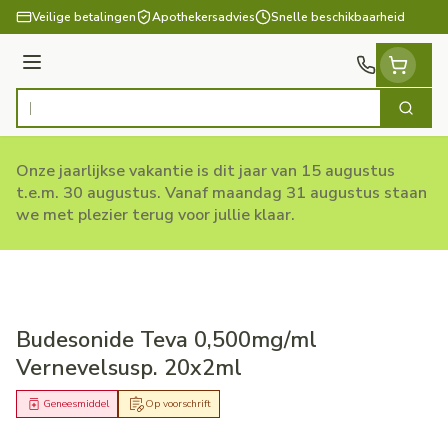
Ga naar de inhoud
Veilige betalingen
Apothekersadvies
Snelle beschikbaarheid
Menu
Zoek
Product, merk, categorie...
Onze jaarlijkse vakantie is dit jaar van 15 augustus
t.e.m. 30 augustus. Vanaf maandag 31 augustus staan
we met plezier terug voor jullie klaar.
Budesonide Teva 0,500mg/ml
Vernevelsusp. 20x2ml
Geneesmiddel
Op voorschrift