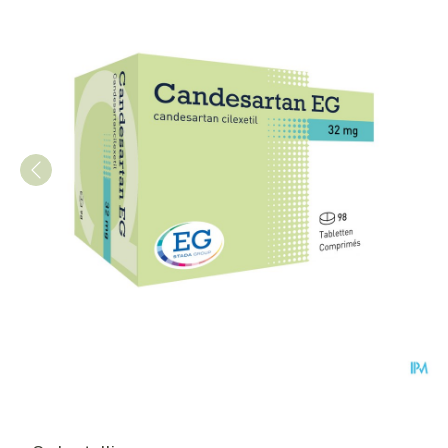
Candesartan EG 32Mg Tabl