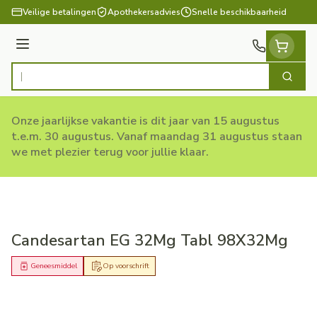
Ga naar de inhoud
Veilige betalingen
Apothekersadvies
Snelle beschikbaarheid
Menu
Zoek
Product, merk, categorie...
Onze jaarlijkse vakantie is dit jaar van 15 augustus
t.e.m. 30 augustus. Vanaf maandag 31 augustus staan
we met plezier terug voor jullie klaar.
Candesartan EG 32Mg Tabl 98X32Mg
Geneesmiddel
Op voorschrift