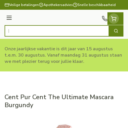
Ga naar de inhoud
Veilige betalingen
Apothekersadvies
Snelle beschikbaarheid
Menu
Zoek
Product, merk, categorie...
Onze jaarlijkse vakantie is dit jaar van 15 augustus
t.e.m. 30 augustus. Vanaf maandag 31 augustus staan
we met plezier terug voor jullie klaar.
Cent Pur Cent The Ultimate Mascara
Burgundy