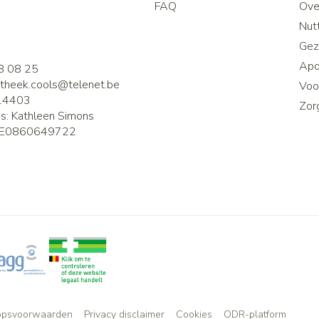
FAQ
Ove
2
Nutt
Gez
Apo
8 08 25
theek.cools@
telenet.be
Voor
14403
Zor
is:
Kathleen Simons
E0860649722
opsvoorwaarden
Privacy disclaimer
Cookies
ODR-platform