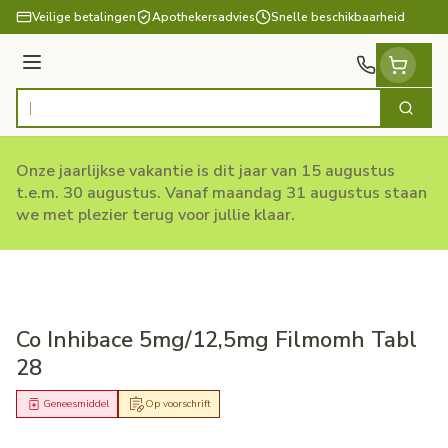
Ga naar de inhoud
Veilige betalingen
Apothekersadvies
Snelle beschikbaarheid
Menu
Zoek
Product, merk, categorie...
Onze jaarlijkse vakantie is dit jaar van 15 augustus
t.e.m. 30 augustus. Vanaf maandag 31 augustus staan
we met plezier terug voor jullie klaar.
Co Inhibace 5mg/12,5mg Filmomh Tabl
28
Geneesmiddel
Op voorschrift