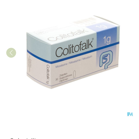
Colitofalk Supp 30 X 1g