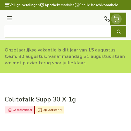
Ga naar de inhoud
Veilige betalingen
Apothekersadvies
Snelle beschikbaarheid
Menu
Zoek
Product, merk, categorie...
Onze jaarlijkse vakantie is dit jaar van 15 augustus
t.e.m. 30 augustus. Vanaf maandag 31 augustus staan
we met plezier terug voor jullie klaar.
Colitofalk Supp 30 X 1g
Geneesmiddel
Op voorschrift