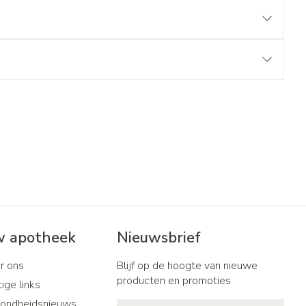
 apotheek
Nieuwsbrief
r ons
Blijf op de hoogte van nieuwe
producten en promoties
ige links
ondheidsnieuws
E-mail adres