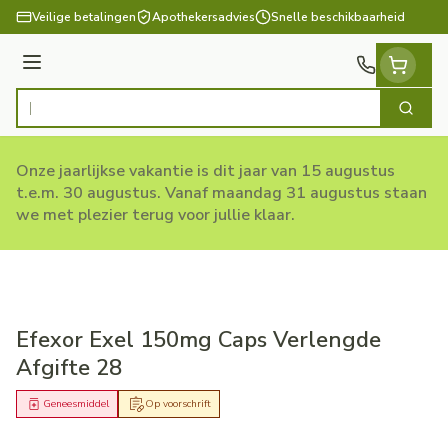
Ga naar de inhoud
Veilige betalingen
Apothekersadvies
Snelle beschikbaarheid
Menu
Zoek
Product, merk, categorie...
Onze jaarlijkse vakantie is dit jaar van 15 augustus
t.e.m. 30 augustus. Vanaf maandag 31 augustus staan
we met plezier terug voor jullie klaar.
Efexor Exel 150mg Caps Verlengde
Afgifte 28
Geneesmiddel
Op voorschrift