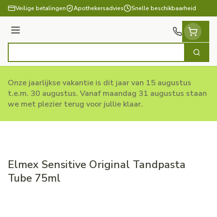
Ga naar de inhoud
Veilige betalingen
Apothekersadvies
Snelle beschikbaarheid
Menu
Zoek
Product, merk, categorie...
Onze jaarlijkse vakantie is dit jaar van 15 augustus
t.e.m. 30 augustus. Vanaf maandag 31 augustus staan
we met plezier terug voor jullie klaar.
Elmex Sensitive Original Tandpasta
Tube 75ml