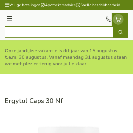
Ga naar de inhoud
Veilige betalingen
Apothekersadvies
Snelle beschikbaarheid
Menu
Zoek
Product, merk, categorie...
Onze jaarlijkse vakantie is dit jaar van 15 augustus
t.e.m. 30 augustus. Vanaf maandag 31 augustus staan
we met plezier terug voor jullie klaar.
Ergytol Caps 30 Nf